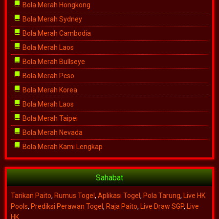
Bola Merah Hongkong
Bola Merah Sydney
Bola Merah Cambodia
Bola Merah Laos
Bola Merah Bullseye
Bola Merah Pcso
Bola Merah Korea
Bola Merah Laos
Bola Merah Taipei
Bola Merah Nevada
Bola Merah Kami Lengkap
Sahabat
Tarikan Paito
,
Rumus Togel
,
Aplikasi Togel
,
Pola Tarung
,
Live HK
Pools
,
Prediksi Perawan Togel
,
Raja Paito
,
Live Draw SGP
,
Live
HK