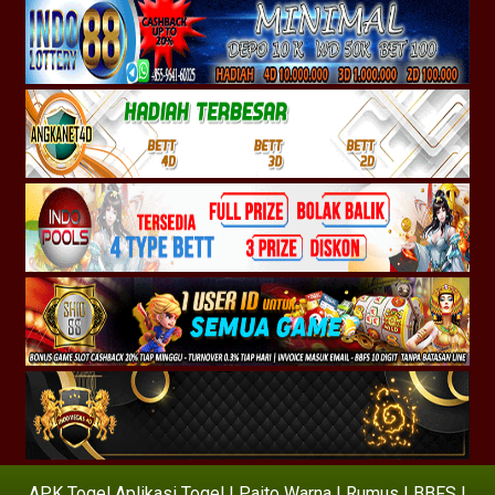
APK Togel Aplikasi Togel | Paito Warna | Rumus | BBFS |