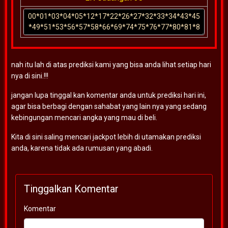
nah itu lah di atas prediksi kami yang bisa anda lihat setiap hari
nya di sini.!!!
jangan lupa tinggal kan komentar anda untuk prediksi hari ini,
agar bisa berbagi dengan sahabat yang lain nya yang sedang
kebingungan mencari angka yang mau di beli.
Kita di sini saling mencari jackpot lebih di utamakan prediksi
anda, karena tidak ada rumusan yang abadi.
Tinggalkan Komentar
Komentar