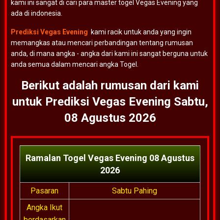
kami ini sangat di cari para master togel Vegas Evening yang
ada di indonesia.
Prediksi Vegas Evening
kami racik untuk anda yang ingin
memangkas atau mencari perbandingan tentang rumusan
anda, di mana angka - angka dari kami ini sangat berguna untuk
anda semua dalam mencari angka Togel.
Berikut adalah rumusan dari kami
untuk Prediksi Vegas Evening Sabtu,
08 Agustus 2026
Ramalan Togel Vegas Evening 08 Agustus
2026
Pasaran
Sabtu Pahing
Angka Ikut
berdasarkan