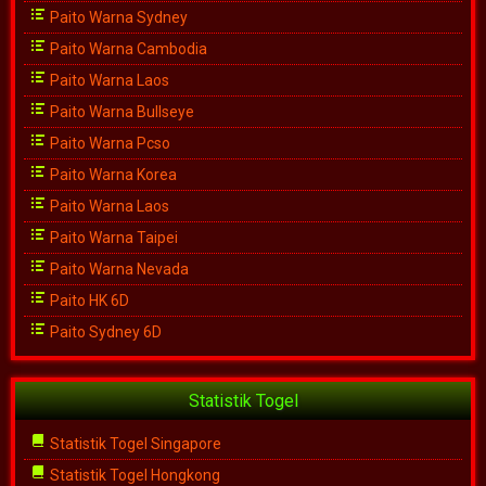
Paito Warna Sydney
Paito Warna Cambodia
Paito Warna Laos
Paito Warna Bullseye
Paito Warna Pcso
Paito Warna Korea
Paito Warna Laos
Paito Warna Taipei
Paito Warna Nevada
Paito HK 6D
Paito Sydney 6D
Statistik Togel
Statistik Togel Singapore
Statistik Togel Hongkong