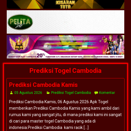
Prediksi Togel Cambodia
Prediksi Cambodia Kamis
05 Agustus 2026
Prediksi Togel Cambodia
Komentar
Prediksi Cambodia Kamis, 06 Agustus 2026 Apk Togel
memberikan Prediksi Cambodia Kamis yang kami ambil dari
rumus kami yang sangat jitu, di mana prediksi kami ini sangat
di cari para master togel Cambodia yang ada di
indonesia.Prediksi Cambodia kami racik [...]