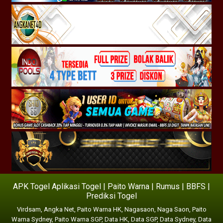
APK Togel Aplikasi Togel | Paito Warna | Rumus | BBFS |
Prediksi Togel
Virdsam
,
Angka Net
,
Paito Warna HK
,
Nagasaon
,
Naga Saon
,
Paito
Warna Sydney
,
Paito Warna SGP
,
Data HK
,
Data SGP
,
Data Sydney
,
Data