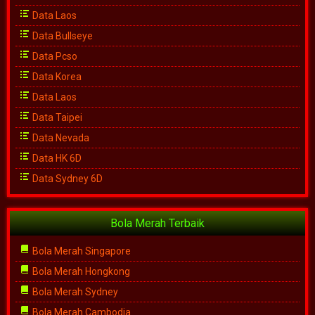
Data Laos
Data Bullseye
Data Pcso
Data Korea
Data Laos
Data Taipei
Data Nevada
Data HK 6D
Data Sydney 6D
Bola Merah Terbaik
Bola Merah Singapore
Bola Merah Hongkong
Bola Merah Sydney
Bola Merah Cambodia