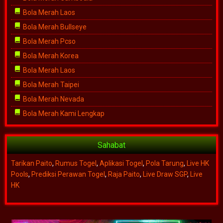
Bola Merah Laos
Bola Merah Bullseye
Bola Merah Pcso
Bola Merah Korea
Bola Merah Laos
Bola Merah Taipei
Bola Merah Nevada
Bola Merah Kami Lengkap
Sahabat
Tarikan Paito
,
Rumus Togel
,
Aplikasi Togel
,
Pola Tarung
,
Live HK
Pools
,
Prediksi Perawan Togel
,
Raja Paito
,
Live Draw SGP
,
Live
HK