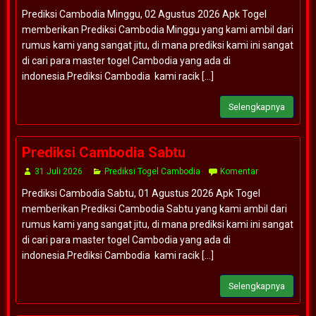
Prediksi Cambodia Minggu, 02 Agustus 2026 Apk Togel
memberikan Prediksi Cambodia Minggu yang kami ambil dari
rumus kami yang sangat jitu, di mana prediksi kami ini sangat
di cari para master togel Cambodia yang ada di
indonesia.Prediksi Cambodia kami racik [...]
Selengkapnya
Prediksi Cambodia Sabtu
31 Juli 2026
Prediksi Togel Cambodia
Komentar
Prediksi Cambodia Sabtu, 01 Agustus 2026 Apk Togel
memberikan Prediksi Cambodia Sabtu yang kami ambil dari
rumus kami yang sangat jitu, di mana prediksi kami ini sangat
di cari para master togel Cambodia yang ada di
indonesia.Prediksi Cambodia kami racik [...]
Selengkapnya