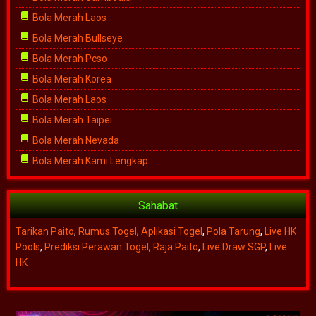
Bola Merah Laos
Bola Merah Bullseye
Bola Merah Pcso
Bola Merah Korea
Bola Merah Laos
Bola Merah Taipei
Bola Merah Nevada
Bola Merah Kami Lengkap
Sahabat
Tarikan Paito
,
Rumus Togel
,
Aplikasi Togel
,
Pola Tarung
,
Live HK
Pools
,
Prediksi Perawan Togel
,
Raja Paito
,
Live Draw SGP
,
Live
HK