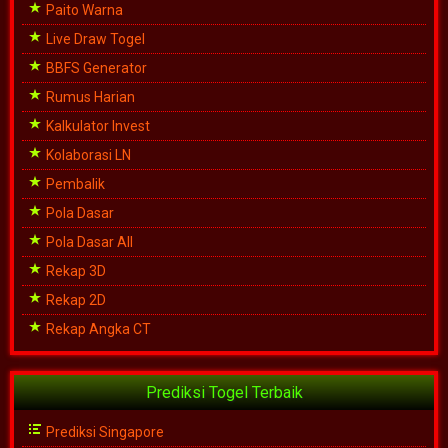
Paito Warna
Live Draw Togel
BBFS Generator
Rumus Harian
Kalkulator Invest
Kolaborasi LN
Pembalik
Pola Dasar
Pola Dasar All
Rekap 3D
Rekap 2D
Rekap Angka CT
Prediksi Togel Terbaik
Prediksi Singapore