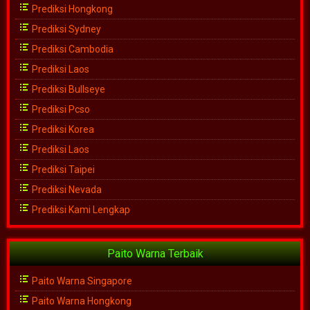
Prediksi Hongkong
Prediksi Sydney
Prediksi Cambodia
Prediksi Laos
Prediksi Bullseye
Prediksi Pcso
Prediksi Korea
Prediksi Laos
Prediksi Taipei
Prediksi Nevada
Prediksi Kami Lengkap
Paito Warna Terbaik
Paito Warna Singapore
Paito Warna Hongkong