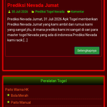
Prediksi Nevada Jumat
30 Juli 2026
Prediksi Togel Nevada
Komentar
Prediksi Nevada Jumat, 31 Juli 2026 Apk Togel memberikan
Prediksi Nevada Jumat yang kami ambil dari rumus kami
yang sangat jitu, di mana prediksi kami ini sangat di cari para
master togel Nevada yang ada di indonesia.Prediksi Nevada
kami racik [...]
Selengkapnya
Peralatan Togel
Paito Warna HK
Bola Merah
Paito Manual