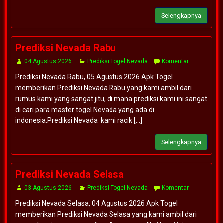
Selengkapnya
Prediksi Nevada Rabu
04 Agustus 2026
Prediksi Togel Nevada
Komentar
Prediksi Nevada Rabu, 05 Agustus 2026 Apk Togel
memberikan Prediksi Nevada Rabu yang kami ambil dari
rumus kami yang sangat jitu, di mana prediksi kami ini sangat
di cari para master togel Nevada yang ada di
indonesia.Prediksi Nevada kami racik [...]
Selengkapnya
Prediksi Nevada Selasa
03 Agustus 2026
Prediksi Togel Nevada
Komentar
Prediksi Nevada Selasa, 04 Agustus 2026 Apk Togel
memberikan Prediksi Nevada Selasa yang kami ambil dari