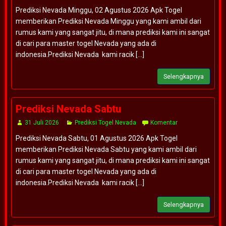
Prediksi Nevada Minggu, 02 Agustus 2026 Apk Togel
memberikan Prediksi Nevada Minggu yang kami ambil dari
rumus kami yang sangat jitu, di mana prediksi kami ini sangat
di cari para master togel Nevada yang ada di
indonesia.Prediksi Nevada kami racik [...]
Selengkapnya
Prediksi Nevada Sabtu
31 Juli 2026
Prediksi Togel Nevada
Komentar
Prediksi Nevada Sabtu, 01 Agustus 2026 Apk Togel
memberikan Prediksi Nevada Sabtu yang kami ambil dari
rumus kami yang sangat jitu, di mana prediksi kami ini sangat
di cari para master togel Nevada yang ada di
indonesia.Prediksi Nevada kami racik [...]
Selengkapnya