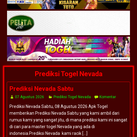
Prediksi Togel Nevada
Prediksi Nevada Sabtu
07 Agustus 2026
Prediksi Togel Nevada
Komentar
Prediksi Nevada Sabtu, 08 Agustus 2026 Apk Togel
memberikan Prediksi Nevada Sabtu yang kami ambil dari
rumus kami yang sangat jitu, di mana prediksi kami ini sangat
di cari para master togel Nevada yang ada di
indonesia.Prediksi Nevada kami racik [...]