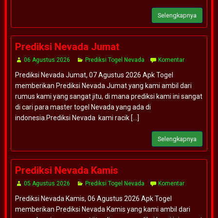
Selengkapnya
Prediksi Nevada Jumat
06 Agustus 2026
Prediksi Togel Nevada
Komentar
Prediksi Nevada Jumat, 07 Agustus 2026 Apk Togel
memberikan Prediksi Nevada Jumat yang kami ambil dari
rumus kami yang sangat jitu, di mana prediksi kami ini sangat
di cari para master togel Nevada yang ada di
indonesia.Prediksi Nevada kami racik [...]
Selengkapnya
Prediksi Nevada Kamis
05 Agustus 2026
Prediksi Togel Nevada
Komentar
Prediksi Nevada Kamis, 06 Agustus 2026 Apk Togel
memberikan Prediksi Nevada Kamis yang kami ambil dari