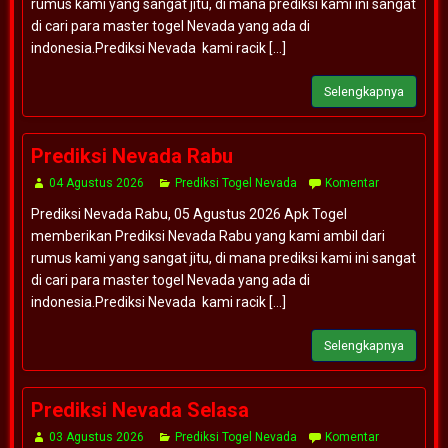
rumus kami yang sangat jitu, di mana prediksi kami ini sangat
di cari para master togel Nevada yang ada di
indonesia.Prediksi Nevada kami racik [...]
Selengkapnya
Prediksi Nevada Rabu
04 Agustus 2026
Prediksi Togel Nevada
Komentar
Prediksi Nevada Rabu, 05 Agustus 2026 Apk Togel
memberikan Prediksi Nevada Rabu yang kami ambil dari
rumus kami yang sangat jitu, di mana prediksi kami ini sangat
di cari para master togel Nevada yang ada di
indonesia.Prediksi Nevada kami racik [...]
Selengkapnya
Prediksi Nevada Selasa
03 Agustus 2026
Prediksi Togel Nevada
Komentar