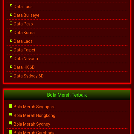
Data Laos
Data Bullseye
Data Pcso
Data Korea
Data Laos
Data Taipei
Data Nevada
Data HK 6D
Data Sydney 6D
Bola Merah Terbaik
Bola Merah Singapore
Bola Merah Hongkong
Bola Merah Sydney
Bola Merah Cambodia