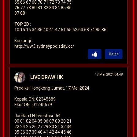
65 66 67 68 70 71 72 73 74 75
76 77 78 80 81 82 83 84 85 86
87 88
TOP 2D :
10 15 16 34 36 40 41 47 51 55 62 63 68 74 85 86
Kunjungi :
http://ww3.sydneypoolsday.cc/
Balas
17 Mei 2024 04:48
LIVE DRAW HK
Prediksi Hongkong Jumat, 17 Mei 2024
Kepala ON: 02345689
Ekor ON : 01245679
Jumlah LN Investasi : 64
00 01 02 04 05 06 07 09 20 21
22 24 25 26 27 29 30 31 32 34
35 36 37 39 40 41 42 44 45 46