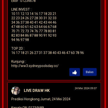
Ekor : 01234678
LINE INVEST :
10 11 12 13 14 16 17 18 20 21
22 23 24 26 27 28 30 31 32 33
34 36 37 38 40 41 42 43 44 46
47 48 60 61 62 63 64 66 67 68
70 71 72 73 74 76 77 78 80 81
82 83 84 86 87 88 90 91 92 93
94 96 97 98
TOP 2D :
16 17 18 21 26 27 31 37 38 40 43 46 47 60 78 96
Kunjungi :
http://ww3.sydneypoolsday.cc/
Balas
24 Mei 2024 09:07
LIVE DRAW HK
Prediksi Hongkong Jumat, 24 Mei 2024
Kepala ON: 01234689