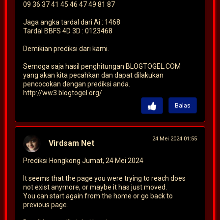
09 36 37 41 45 46 47 49 81 87
Jaga angka tardal dari Ai : 1468
Tardal BBFS 4D 3D : 0123468
Demikian prediksi dari kami.
Semoga saja hasil penghitungan BLOGTOGEL.COM
yang akan kita pecahkan dan dapat dilakukan
pencocokan dengan prediksi anda.
http://ww3.blogtogel.org/
Balas
24 Mei 2024 01:55
Virdsam Net
Prediksi Hongkong Jumat, 24 Mei 2024
It seems that the page you were trying to reach does
not exist anymore, or maybe it has just moved.
You can start again from the home or go back to
previous page.