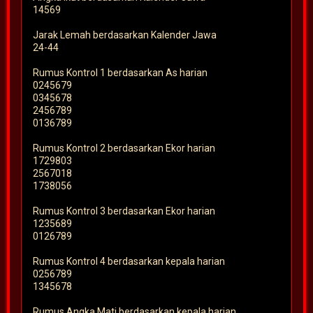
14569
Jarak Lemah berdasarkan Kalender Jawa
24-44
Rumus Kontrol 1 berdasarkan As harian
0245679
0345678
2456789
0136789
Rumus Kontrol 2 berdasarkan Ekor harian
1729803
2567018
1738056
Rumus Kontrol 3 berdasarkan Ekor harian
1235689
0126789
Rumus Kontrol 4 berdasarkan kepala harian
0256789
1345678
Rumus Angka Mati berdasarkan kepala harian