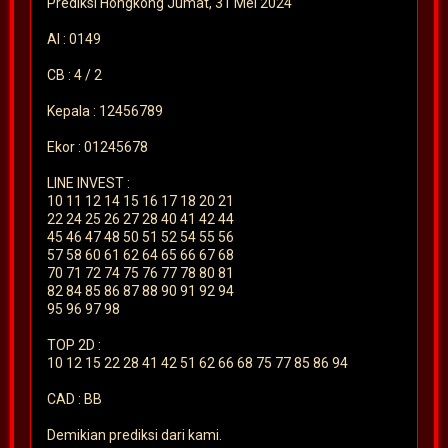
Prediksi Hongkong Jumat, 31 Mei 2024
AI : 0149
CB : 4 / 2
Kepala : 12456789
Ekor : 01245678
LINE INVEST :
10 11 12 14 15 16 17 18 20 21
22 24 25 26 27 28 40 41 42 44
45 46 47 48 50 51 52 54 55 56
57 58 60 61 62 64 65 66 67 68
70 71 72 74 75 76 77 78 80 81
82 84 85 86 87 88 90 91 92 94
95 96 97 98
TOP 2D :
10 12 15 22 28 41 42 51 62 66 68 75 77 85 86 94
CAD : BB
Demikian prediksi dari kami.