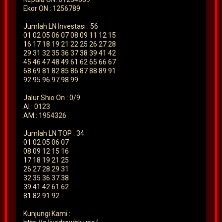
Ekor ON : 1256789
Jumlah LN Investasi : 56
01 02 05 06 07 08 09 11 12 15
16 17 18 19 21 22 25 26 27 28
29 31 32 35 36 37 38 39 41 42
45 46 47 48 49 61 62 65 66 67
68 69 81 82 85 86 87 88 89 91
92 95 96 97 98 99
Jalur Shio On : 0/9
AI : 0123
AM : 1954326
Jumlah LN TOP : 34
01 02 05 06 07
08 09 12 15 16
17 18 19 21 25
26 27 28 29 31
32 35 36 37 38
39 41 42 61 62
81 82 91 92
Kunjungi Kami :