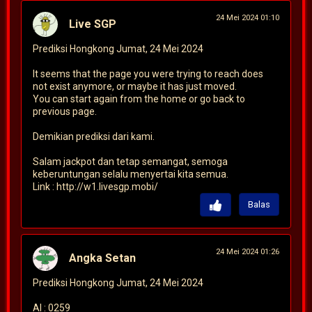
24 Mei 2024 01:10
Live SGP
Prediksi Hongkong Jumat, 24 Mei 2024
It seems that the page you were trying to reach does
not exist anymore, or maybe it has just moved.
You can start again from the home or go back to
previous page.
Demikian prediksi dari kami.
Salam jackpot dan tetap semangat, semoga
keberuntungan selalu menyertai kita semua.
Link : http://w1.livesgp.mobi/
Balas
24 Mei 2024 01:26
Angka Setan
Prediksi Hongkong Jumat, 24 Mei 2024
AI : 0259