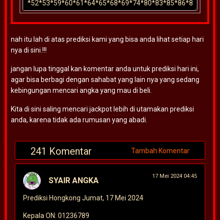
nah itu lah di atas prediksi kami yang bisa anda lihat setiap hari
nya di sini.!!!
jangan lupa tinggal kan komentar anda untuk prediksi hari ini,
agar bisa berbagi dengan sahabat yang lain nya yang sedang
kebingungan mencari angka yang mau di beli.
Kita di sini saling mencari jackpot lebih di utamakan prediksi
anda, karena tidak ada rumusan yang abadi.
241 Komentar
Tambah Komentar
17 Mei 2024 04:45
SYAIR ANGKA
Prediksi Hongkong Jumat, 17 Mei 2024
Kepala ON: 01236789