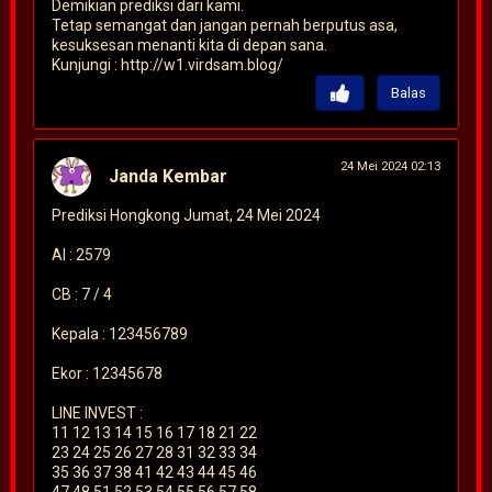
Demikian prediksi dari kami.
Tetap semangat dan jangan pernah berputus asa,
kesuksesan menanti kita di depan sana.
Kunjungi : http://w1.virdsam.blog/
Balas
24 Mei 2024 02:13
Janda Kembar
Prediksi Hongkong Jumat, 24 Mei 2024
AI : 2579
CB : 7 / 4
Kepala : 123456789
Ekor : 12345678
LINE INVEST :
11 12 13 14 15 16 17 18 21 22
23 24 25 26 27 28 31 32 33 34
35 36 37 38 41 42 43 44 45 46