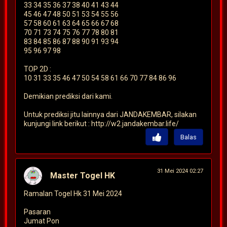
33 34 35 36 37 38 40 41 43 44
45 46 47 48 50 51 53 54 55 56
57 58 60 61 63 64 65 66 67 68
70 71 73 74 75 76 77 78 80 81
83 84 85 86 87 88 90 91 93 94
95 96 97 98
TOP 2D :
10 31 33 35 46 47 50 54 58 61 66 70 77 84 86 96
Demikian prediksi dari kami.
Untuk prediksi jitu lainnya dari JANDAKEMBAR, silakan
kunjungi link berikut : http://w2.jandakembar.life/
Balas
31 Mei 2024 02:27
Master Togel HK
Ramalan Togel Hk 31 Mei 2024
Pasaran
Jumat Pon