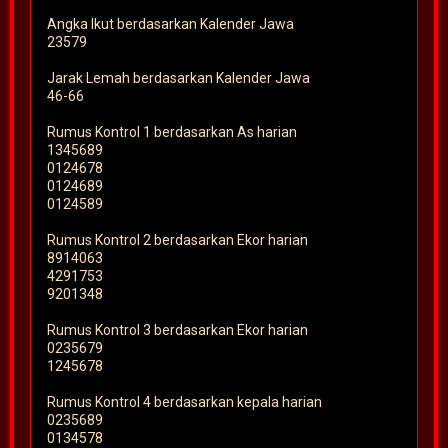
Angka Ikut berdasarkan Kalender Jawa
23579
Jarak Lemah berdasarkan Kalender Jawa
46-66
Rumus Kontrol 1 berdasarkan As harian
1345689
0124678
0124689
0124589
Rumus Kontrol 2 berdasarkan Ekor harian
8914063
4291753
9201348
Rumus Kontrol 3 berdasarkan Ekor harian
0235679
1245678
Rumus Kontrol 4 berdasarkan kepala harian
0235689
0134578