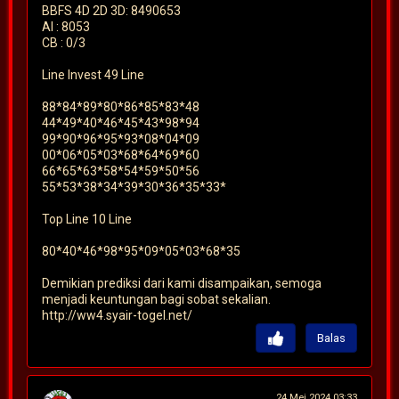
BBFS 4D 2D 3D: 8490653
AI : 8053
CB : 0/3
Line Invest 49 Line
88*84*89*80*86*85*83*48
44*49*40*46*45*43*98*94
99*90*96*95*93*08*04*09
00*06*05*03*68*64*69*60
66*65*63*58*54*59*50*56
55*53*38*34*39*30*36*35*33*
Top Line 10 Line
80*40*46*98*95*09*05*03*68*35
Demikian prediksi dari kami disampaikan, semoga
menjadi keuntungan bagi sobat sekalian.
http://ww4.syair-togel.net/
Balas
24 Mei 2024 03:33