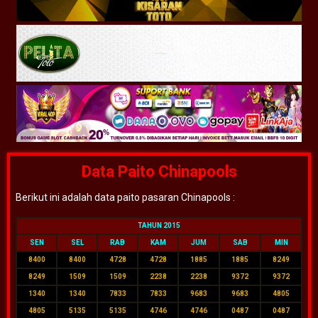
Data Paito Chinapools
Berikut ini adalah data paito pasaran Chinapools :
TAHUN 2015
SEN
SEL
RAB
KAM
JUM
SAB
MIN
8400
8400
4728
4728
1885
1885
8249
8249
1509
1509
2238
2238
9372
9372
1340
1340
7833
7833
9683
9683
4805
4805
5135
5135
4746
4746
0487
0487