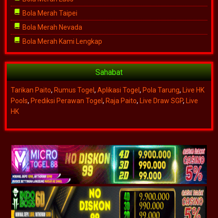
Bola Merah Taipei
Bola Merah Nevada
Bola Merah Kami Lengkap
Sahabat
Tarikan Paito
,
Rumus Togel
,
Aplikasi Togel
,
Pola Tarung
,
Live HK
Pools
,
Prediksi Perawan Togel
,
Raja Paito
,
Live Draw SGP
,
Live
HK