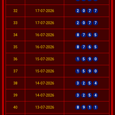
32
17-07-2026
2
0
7
7
33
17-07-2026
2
0
7
7
34
16-07-2026
8
7
6
5
35
16-07-2026
8
7
6
5
36
15-07-2026
1
5
9
0
37
15-07-2026
1
5
9
0
38
14-07-2026
3
2
5
4
39
14-07-2026
3
2
5
4
40
13-07-2026
8
9
1
1