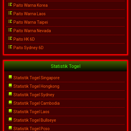
Paito Warna Korea
Paito Warna Laos
Paito Warna Taipei
Paito Warna Nevada
Paito HK 6D
Paito Sydney 6D
Statistik Togel
Statistik Togel Singapore
Statistik Togel Hongkong
Statistik Togel Sydney
Statistik Togel Cambodia
Statistik Togel Laos
Statistik Togel Bullseye
Statistik Togel Pcso