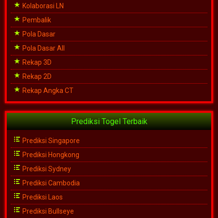
Kolaborasi LN
Pembalik
Pola Dasar
Pola Dasar All
Rekap 3D
Rekap 2D
Rekap Angka CT
Prediksi Togel Terbaik
Prediksi Singapore
Prediksi Hongkong
Prediksi Sydney
Prediksi Cambodia
Prediksi Laos
Prediksi Bullseye