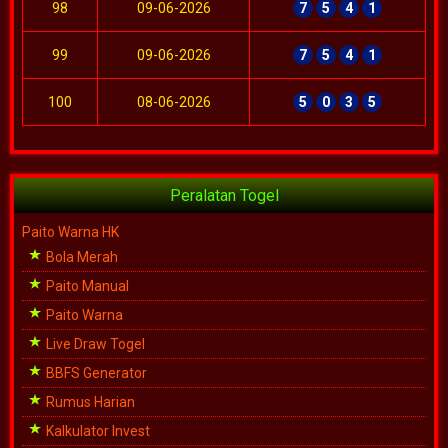
98
09-06-2026
7
5
4
1
99
09-06-2026
7
5
4
1
100
08-06-2026
5
0
3
5
Peralatan Togel
Paito Warna HK
Bola Merah
Paito Manual
Paito Warna
Live Draw Togel
BBFS Generator
Rumus Harian
Kalkulator Invest