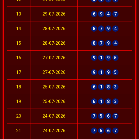
13
29-07-2026
6
9
4
7
14
28-07-2026
8
7
9
4
15
28-07-2026
8
7
9
4
16
27-07-2026
9
1
9
5
17
27-07-2026
9
1
9
5
18
25-07-2026
6
1
8
3
19
25-07-2026
6
1
8
3
20
24-07-2026
7
5
6
7
21
24-07-2026
7
5
6
7