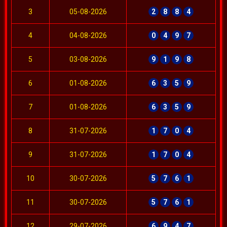
3
05-08-2026
2
8
8
4
4
04-08-2026
0
4
9
7
5
03-08-2026
9
1
9
8
6
01-08-2026
6
3
5
9
7
01-08-2026
6
3
5
9
8
31-07-2026
1
7
0
4
9
31-07-2026
1
7
0
4
10
30-07-2026
5
7
6
1
11
30-07-2026
5
7
6
1
12
29-07-2026
6
9
4
7