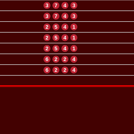
3
7
4
3
3
7
4
3
2
5
4
1
2
5
4
1
2
5
4
1
6
2
2
4
6
2
2
4