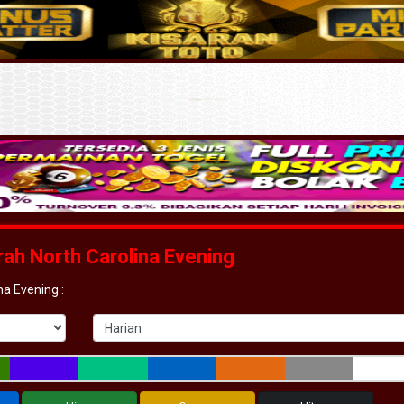
ah North Carolina Evening
na Evening :