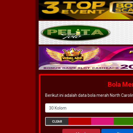
Bola Mer
Berikut ini adalah data bola merah North Caroli
CLEAR