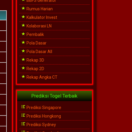
BBFS Generator
Rumus Harian
Kalkulator Invest
Kolaborasi LN
Pembalik
Pola Dasar
Pola Dasar All
Rekap 3D
Rekap 2D
Rekap Angka CT
Prediksi Togel Terbaik
Prediksi Singapore
Prediksi Hongkong
Prediksi Sydney