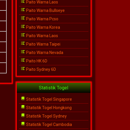
Paito Warna Laos
Paito Warna Bullseye
Paito Warna Pcso
Paito Warna Korea
Paito Warna Laos
Paito Warna Taipei
Paito Warna Nevada
Paito HK 6D
Paito Sydney 6D
Statistik Togel
Statistik Togel Singapore
Statistik Togel Hongkong
Statistik Togel Sydney
Statistik Togel Cambodia