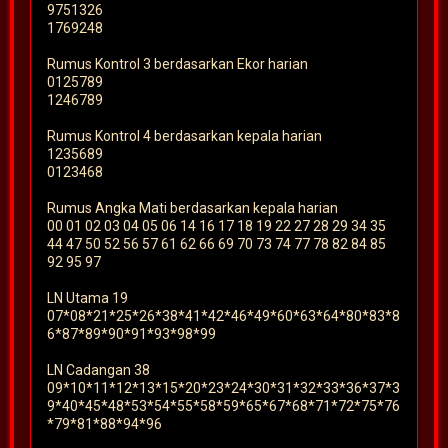
9751326
1769248
Rumus Kontrol 3 berdasarkan Ekor harian
0125789
1246789
Rumus Kontrol 4 berdasarkan kepala harian
1235689
0123468
Rumus Angka Mati berdasarkan kepala harian
00 01 02 03 04 05 06 14 16 17 18 19 22 27 28 29 34 35
44 47 50 52 56 57 61 62 66 69 70 73 74 77 78 82 84 85
92 95 97
LN Utama 19
07*08*21*25*26*38*41*42*46*49*60*63*64*80*83*8
6*87*89*90*91*93*98*99
LN Cadangan 38
09*10*11*12*13*15*20*23*24*30*31*32*33*36*37*3
9*40*45*48*53*54*55*58*59*65*67*68*71*72*75*76
*79*81*88*94*96