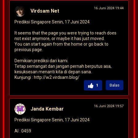
16 Juni 2024 19:44
Virdsam Net
Prediksi Singapore Senin, 17 Juni 2024
It seems that the page you were trying to reach does
not exist anymore, or maybe it has just moved.
You can start again from the home or go back to
previous page.
Demikian prediksi dari kami.
Tetap semangat dan jangan pernah berputus asa,
kesuksesan menanti kita di depan sana.
Kunjungi : http://w2.virdsam.blog/
1
Balas
16 Juni 2024 19:57
Janda Kembar
Prediksi Singapore Senin, 17 Juni 2024
AI : 0459