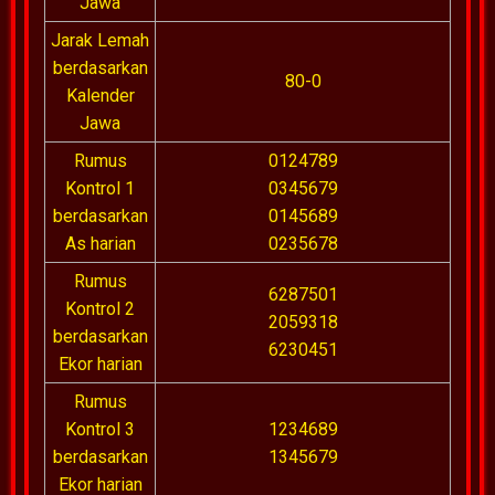
Jawa
Jarak Lemah
berdasarkan
80-0
Kalender
Jawa
Rumus
0124789
Kontrol 1
0345679
berdasarkan
0145689
As harian
0235678
Rumus
6287501
Kontrol 2
2059318
berdasarkan
6230451
Ekor harian
Rumus
Kontrol 3
1234689
berdasarkan
1345679
Ekor harian