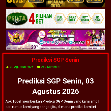
Prediksi SGP Senin
02 Agustus 2026
269 Komentar
Prediksi SGP Senin, 03
Agustus 2026
Apk Togel memberikan Prediksi
SGP Senin
yang kami ambil
dari rumus kami yang sangat jitu, di mana prediksi kami ini