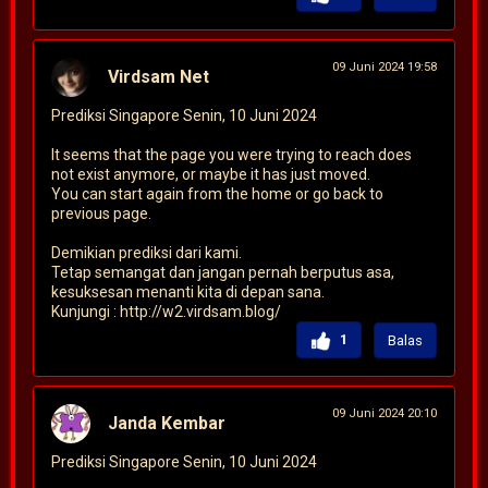
09 Juni 2024 19:58
Virdsam Net
Prediksi Singapore Senin, 10 Juni 2024
It seems that the page you were trying to reach does
not exist anymore, or maybe it has just moved.
You can start again from the home or go back to
previous page.
Demikian prediksi dari kami.
Tetap semangat dan jangan pernah berputus asa,
kesuksesan menanti kita di depan sana.
Kunjungi : http://w2.virdsam.blog/
1
Balas
09 Juni 2024 20:10
Janda Kembar
Prediksi Singapore Senin, 10 Juni 2024