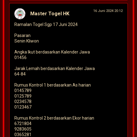
16 Juni 2024 20:12
Master Togel HK
Ramalan Togel Sgp 17 Juni 2024
Pasaran
Senin Kliwon
Angka Ikut berdasarkan Kalender Jawa
01456
Jarak Lemah berdasarkan Kalender Jawa
64-84
Rumus Kontrol 1 berdasarkan As harian
0145789
0125789
0234578
0123467
Rumus Kontrol 2 berdasarkan Ekor harian
6721804
9283605
0365281