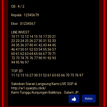
CB : 4 / 2
Kepala : 12345679
Ekor : 01234567
LINE INVEST :
10 11 12 13 14 15 16 17 20 21
22 23 24 25 26 27 30 31 32 33
34 35 36 37 40 41 42 43 44 45
46 47 50 51 52 53 54 55 56 57
60 61 62 63 64 65 66 67 70 71
72 73 74 75 76 77 90 91 92 93
94 95 96 97
TOP 2D :
11 12 13 16 27 30 51 52 61 63 65 66 70 73 76 97
Saksikan Siaran Langsung Kami LIVE SGP di
http://w1.syairjitu.click/
Kami Tunggu Kunjungan Baliknya… Salam JP…
Balas