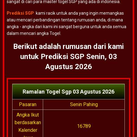
sangat di cari para master togel SGP yang ada di indonesia.
Prediksi SGP
kami racik untuk anda yang ingin memangkas
atau mencari perbandingan tentang rumusan anda, di mana
angka - angka dari kami ini sangat berguna untuk anda semua
dalam mencari angka Togel.
Berikut adalah rumusan dari kami
untuk Prediksi SGP Senin, 03
Agustus 2026
Ramalan Togel Sgp 03 Agustus 2026
Pasaran
Senin Pahing
Angka Ikut
berdasarkan
16789
Kalender