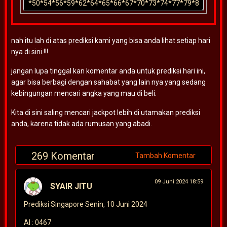
nah itu lah di atas prediksi kami yang bisa anda lihat setiap hari
nya di sini.!!!
jangan lupa tinggal kan komentar anda untuk prediksi hari ini,
agar bisa berbagi dengan sahabat yang lain nya yang sedang
kebingungan mencari angka yang mau di beli.
Kita di sini saling mencari jackpot lebih di utamakan prediksi
anda, karena tidak ada rumusan yang abadi.
269 Komentar
Tambah Komentar
09 Juni 2024 18:59
SYAIR JITU
Prediksi Singapore Senin, 10 Juni 2024
AI : 0467