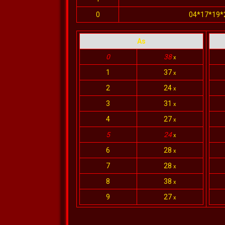
0
04*17*19*
As
0
38
x
1
37
x
2
24
x
3
31
x
4
27
x
5
24
x
6
28
x
7
28
x
8
38
x
9
27
x