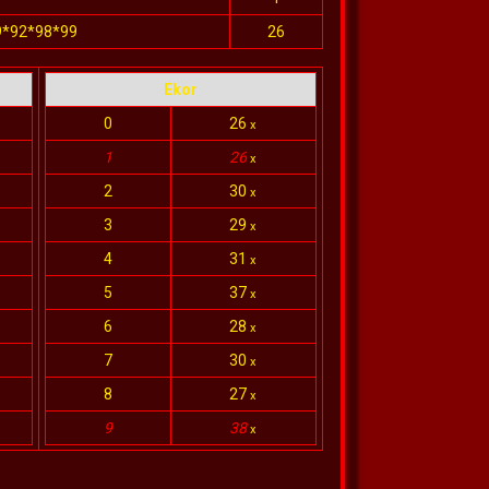
9*92*98*99
26
Ekor
0
26
x
1
26
x
2
30
x
3
29
x
4
31
x
5
37
x
6
28
x
7
30
x
8
27
x
9
38
x