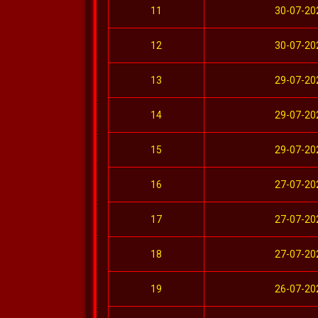
11
30-07-20
12
30-07-20
13
29-07-20
14
29-07-20
15
29-07-20
16
27-07-20
17
27-07-20
18
27-07-20
19
26-07-20