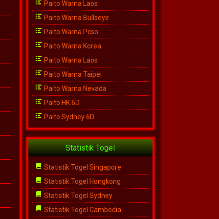
Paito Warna Laos
Paito Warna Bullseye
Paito Warna Pcso
Paito Warna Korea
Paito Warna Laos
Paito Warna Taipei
Paito Warna Nevada
Paito HK 6D
Paito Sydney 6D
Statistik Togel
Statistik Togel Singapore
Statistik Togel Hongkong
Statistik Togel Sydney
Statistik Togel Cambodia