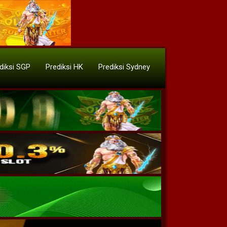
diksi SGP
Prediksi HK
Prediksi Sydney