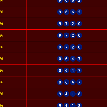
9
6
6
2
26
9
6
6
2
26
9
7
2
0
26
9
7
2
0
26
9
7
2
0
26
0
6
4
7
26
0
6
4
7
26
0
6
4
7
26
9
4
1
8
26
9
4
1
8
26