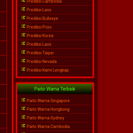
Prediksi Cambodia
Prediksi Laos
Prediksi Bullseye
Prediksi Pcso
Prediksi Korea
Prediksi Laos
Prediksi Taipei
Prediksi Nevada
Prediksi Kami Lengkap
Paito Warna Terbaik
Paito Warna Singapore
Paito Warna Hongkong
Paito Warna Sydney
Paito Warna Cambodia