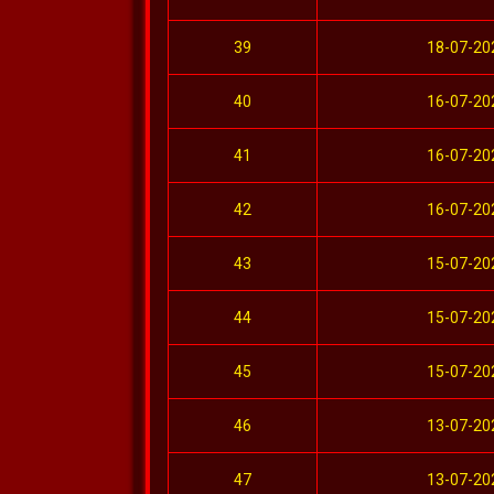
39
18-07-20
40
16-07-20
41
16-07-20
42
16-07-20
43
15-07-20
44
15-07-20
45
15-07-20
46
13-07-20
47
13-07-20