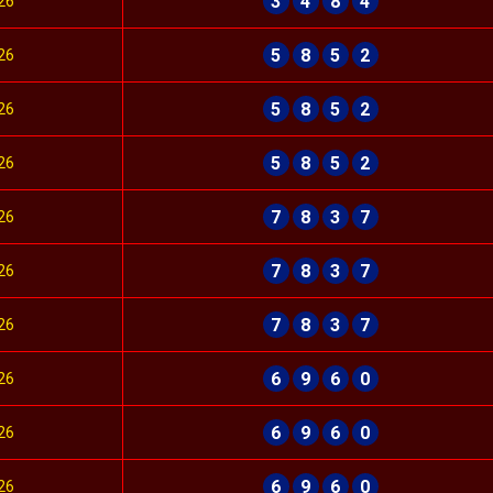
3
4
8
4
26
5
8
5
2
26
5
8
5
2
26
5
8
5
2
26
7
8
3
7
26
7
8
3
7
26
7
8
3
7
26
6
9
6
0
26
6
9
6
0
26
6
9
6
0
26