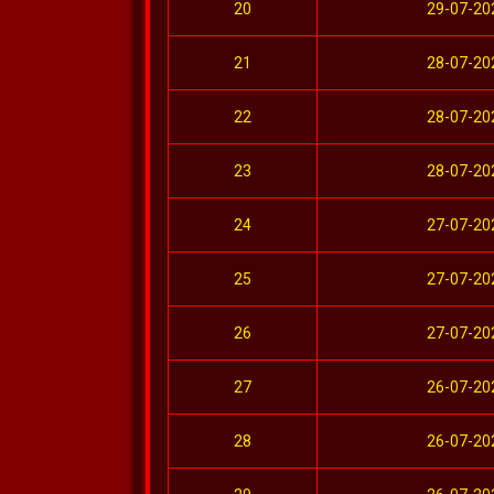
20
29-07-20
21
28-07-20
22
28-07-20
23
28-07-20
24
27-07-20
25
27-07-20
26
27-07-20
27
26-07-20
28
26-07-20