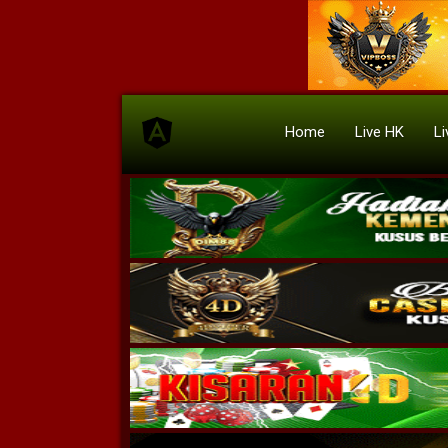
Home
Live HK
L