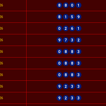
8
8
0
1
26
8
1
5
9
26
0
2
6
1
26
9
7
3
2
26
0
8
8
3
26
0
8
8
3
26
0
8
8
3
26
9
2
3
3
26
9
2
3
3
26