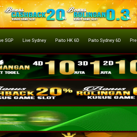
ive SGP
Live Sydney
Paito HK 6D
Paito Sydney 6D
Pre