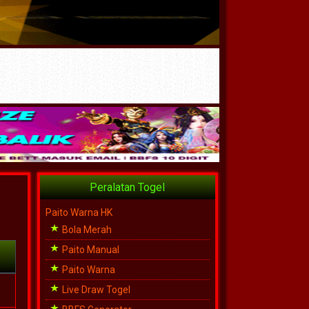
Peralatan Togel
Paito Warna HK
Bola Merah
Paito Manual
Paito Warna
Live Draw Togel