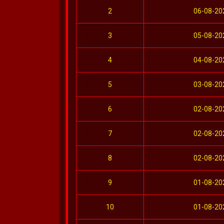
2
06-08-20
3
05-08-20
4
04-08-20
5
03-08-20
6
02-08-20
7
02-08-20
8
02-08-20
9
01-08-20
10
01-08-20